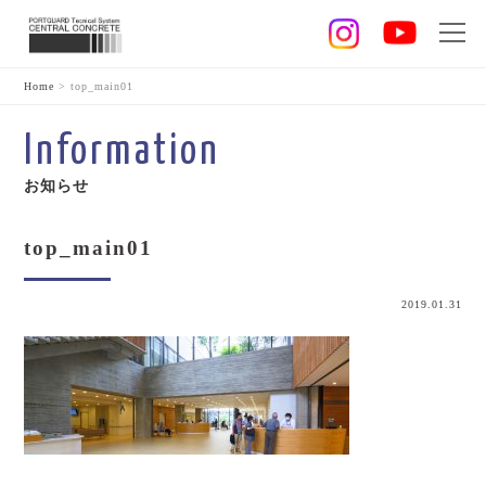
Home
>
top_main01
Information
お知らせ
top_main01
2019.01.31