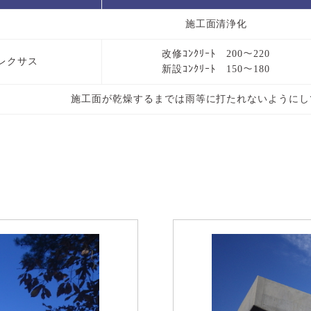
施工面清浄化
改修ｺﾝｸﾘｰﾄ 200～220
レクサス
新設ｺﾝｸﾘｰﾄ 150～180
施工面が乾燥するまでは雨等に打たれないようにし